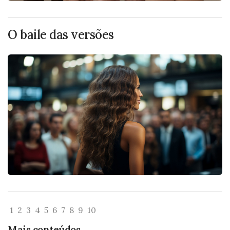
O baile das versões
1
2
3
4
5
6
7
8
9
10
Mais conteúdos